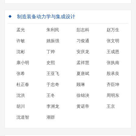
制造装备动力学与集成设计
孟光
朱利民
彭志科
赵万生
许敏
姚振强
习俊通
张文明
沈彬
丁烨
安庆龙
王成恩
康小明
史熙
孟祥慧
张执南
张希
王亚飞
夏唐斌
殷承良
杜正春
于忠奇
顾琳
齐臣坤
沈洪
王冬
徐锦泱
周明东
胡川
李洲龙
黄诺帝
王京
沈道智
潮群