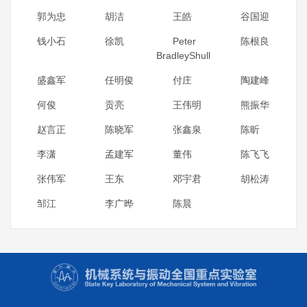
郭为忠
胡洁
王皓
谷国迎
钱小石
徐凯
Peter
陈根良
BradleyShull
盛鑫军
任明俊
付庄
陶建峰
何俊
贡亮
王伟明
熊振华
赵言正
陈晓军
张鑫泉
陈昕
李潇
孟建军
董伟
陈飞飞
张伟军
王东
邓宇君
胡松涛
邹江
李广晔
陈晨