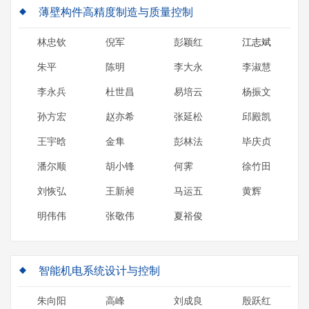
薄壁构件高精度制造与质量控制
林忠钦
倪军
彭颖红
江志斌
朱平
陈明
李大永
李淑慧
李永兵
杜世昌
易培云
杨振文
孙方宏
赵亦希
张延松
邱殿凯
王宇晗
金隼
彭林法
毕庆贞
潘尔顺
胡小锋
何霁
徐竹田
刘恢弘
王新昶
马运五
黄辉
明伟伟
张敬伟
夏裕俊
智能机电系统设计与控制
朱向阳
高峰
刘成良
殷跃红