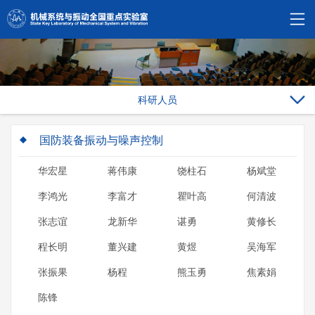
科研人员
国防装备振动与噪声控制
华宏星
蒋伟康
饶柱石
杨斌堂
李鸿光
李富才
瞿叶高
何清波
张志谊
龙新华
谌勇
黄修长
程长明
董兴建
黄煜
吴海军
张振果
杨程
熊玉勇
焦素娟
陈锋