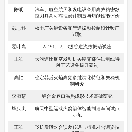
陈明
汽车、航空航天和发电设备用高效精密数
控刀具高可靠性设计制造与切削性能评价
彭志科
核电厂关键设备和管道振动控制设计验证
试验
瞿叶高
ADS1、2、3级管道流致振动试验
王皓
大涵道比航空发动机关键零部件试制线特
种工艺设备提升研制
高怡
稳定器后火焰高频多维演化特征和失稳机
制研究
李淑慧
铝合金唇口温热成形技术基础研究
毕庆贞
航天中型运载火箭箭体智能制造车间试点
示范
王皓
飞机后段对合误差传递与精准对合调姿技