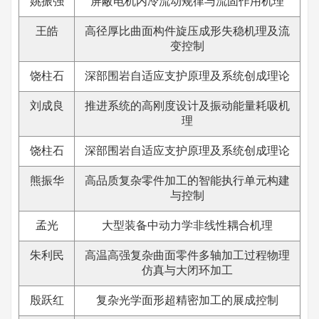
姚振强
屏蔽电机内冷流动规律与流固作用机理
王皓
高径厚比曲面构件旋压成形失稳机理及流
变控制
饶柱石
深部围岩自适应支护原理及系统创成理论
刘成良
推进系统的高刚度设计及振动能量耗吸机
理
饶柱石
深部围岩自适应支护原理及系统创成理论
熊振华
高品质复杂零件加工的智能执行单元构建
与控制
孟光
大型装备中动力学非线性耦合机理
朱利民
高温高强复杂曲面零件多轴加工过程物理
仿真与大闭环加工
殷跃红
复杂光学面形超精密加工的展成控制