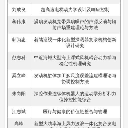
刘成良
超高速电梯动力学设计及响应控制
蒋伟康
涡扇发动机宽带风扇噪声的声源反演与辐
射声场重建理论与方法
郭为忠
着陆巡视一体化新型探测器复杂机构创新
设计研究
彭志科
中近海域大型海上浮式风机耦合动力学与
稳定性机理研究
奚立峰
发动机缸体加工多尺度误差流建模理论与
协调控制方法
朱向阳
深腔作业连续体机器人的运动学分析和力
位操控性能综合
江志斌
医疗与健康的价值链整合与管理
高峰
新型大功率海上风力波浪一体化复合发电