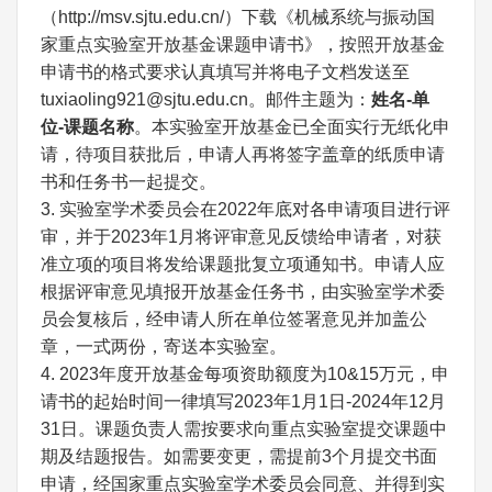
（http://msv.sjtu.edu.cn/）下载《机械系统与振动国
家重点实验室开放基金课题申请书》，按照开放基金
申请书的格式要求认真填写并将电子文档发送至
tuxiaoling921@sjtu.edu.cn。邮件主题为：
姓名-单
位
-课题名称
。本实验室开放基金已全面实行无纸化申
请，待项目获批后，申请人再将签字盖章的纸质申请
书和任务书一起提交。
3. 实验室学术委员会在2022年底对各申请项目进行评
审，并于2023年1月将评审意见反馈给申请者，对获
准立项的项目将发给课题批复立项通知书。申请人应
根据评审意见填报开放基金任务书，由实验室学术委
员会复核后，经申请人所在单位签署意见并加盖公
章，一式两份，寄送本实验室。
4. 2023年度开放基金每项资助额度为10&15万元，申
请书的起始时间一律填写2023年1月1日-2024年12月
31日。课题负责人需按要求向重点实验室提交课题中
期及结题报告。如需要变更，需提前3个月提交书面
申请，经国家重点实验室学术委员会同意、并得到实